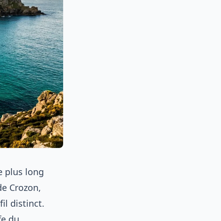
e plus long
de Crozon,
l distinct.
fe du