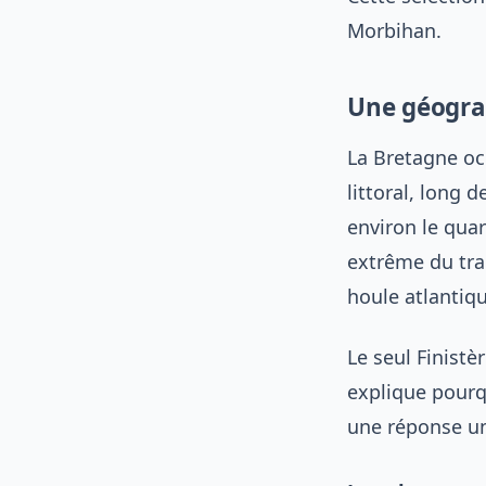
Morbihan.
Une géograp
La Bretagne oc
littoral, long 
environ le quar
extrême du trai
houle atlantiq
Le seul Finistè
explique pourqu
une réponse uni