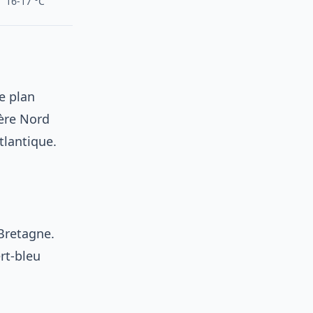
16-17 °C
le plan
tère Nord
tlantique.
Bretagne.
rt-bleu