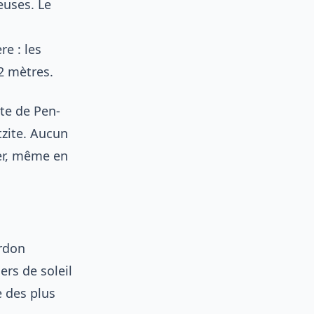
euses. Le
re : les
2 mètres.
nte de Pen-
tzite. Aucun
er, même en
ordon
ers de soleil
e des plus