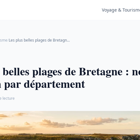
Voyage & Tourism
isme
/
Les plus belles plages de Bretagne : notre sélection par département
 belles plages de Bretagne : n
n par département
e lecture