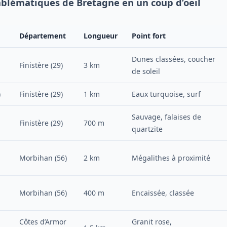
blématiques de Bretagne en un coup d’oeil
Département
Longueur
Point fort
Dunes classées, coucher
Finistère (29)
3 km
de soleil
)
Finistère (29)
1 km
Eaux turquoise, surf
Sauvage, falaises de
Finistère (29)
700 m
quartzite
Morbihan (56)
2 km
Mégalithes à proximité
Morbihan (56)
400 m
Encaissée, classée
Côtes d’Armor
Granit rose,