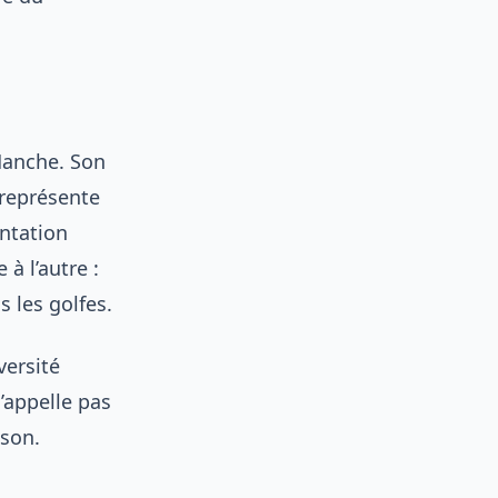
Manche. Son
 représente
entation
à l’autre :
 les golfes.
versité
’appelle pas
ison.