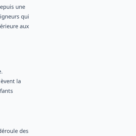
depuis une
aigneurs qui
férieure aux
e.
lèvent la
nfants
 déroule des