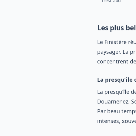
Trestraou
Les plus bel
Le Finistère ré
paysager. La pr
concentrent de
La presqu’île
La presqu’île d
Douarnenez. Se
Par beau temps,
intenses, souv