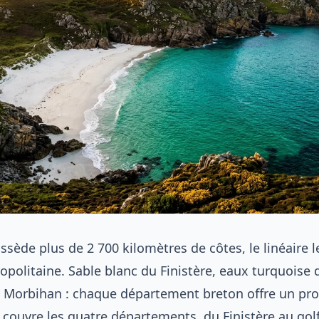
sède plus de 2 700 kilomètres de côtes, le linéaire l
opolitaine. Sable blanc du Finistère, eaux turquoise 
Morbihan : chaque département breton offre un profi
n couvre les quatre départements, du Finistère au gol