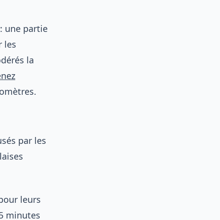
 une partie
 les
odérés la
enez
lomètres.
usés par les
laises
pour leurs
15 minutes