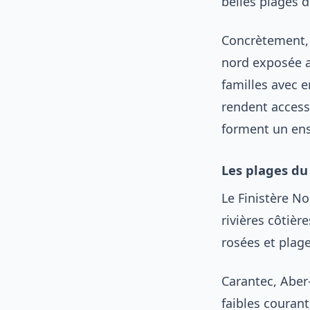
belles plages 
Concrètement, 
nord exposée a
familles avec e
rendent access
forment un ense
Les plages du
Le Finistère No
rivières côtièr
rosées et plage
Carantec, Aber-
faibles courant