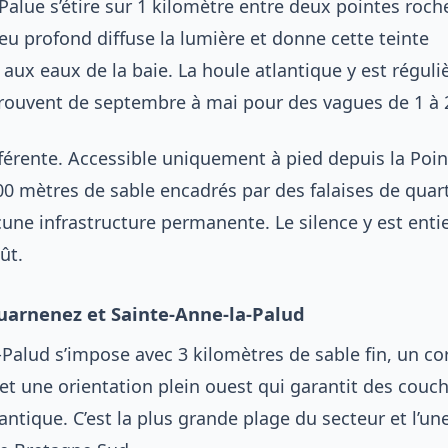
Palue s’étire sur 1 kilomètre entre deux pointes roch
eu profond diffuse la lumière et donne cette teinte
 aux eaux de la baie. La houle atlantique y est réguliè
etrouvent de septembre à mai pour des vagues de 1 à 
fférente. Accessible uniquement à pied depuis la Poi
 700 mètres de sable encadrés par des falaises de quar
ne infrastructure permanente. Le silence y est enti
ût.
uarnenez et Sainte-Anne-la-Palud
-Palud s’impose avec 3 kilomètres de sable fin, un c
et une orientation plein ouest qui garantit des couch
tlantique. C’est la plus grande plage du secteur et l’un