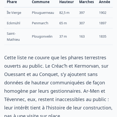
Phare
Commune
Hauteur
Marches
Année
Île Vierge
Plouguerneau
82,5 m
397
1902
Eckmühl
Penmarc’h
65 m
307
1897
Saint-
Plougonvelin
37 m
163
1835
Mathieu
Cette liste ne couvre que les phares terrestres
ouverts au public. Le Créac’h et Kermorvan, sur
Ouessant et au Conquet, s’y ajoutent sans
données de hauteur communiquées de façon
homogène par leurs gestionnaires. Ar-Men et
Tévennec, eux, restent inaccessibles au public :
leur intérêt tient à l’histoire de leur construction,
pas à une visite sur place.