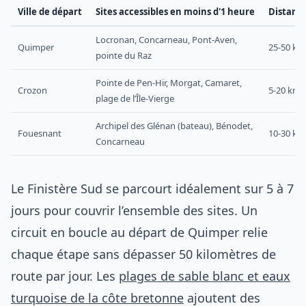
Ville de départ
Sites accessibles en moins d'1 heure
Distanc
Locronan, Concarneau, Pont-Aven,
Quimper
25-50 km
pointe du Raz
Pointe de Pen-Hir, Morgat, Camaret,
Crozon
5-20 km
plage de l’Île-Vierge
Archipel des Glénan (bateau), Bénodet,
Fouesnant
10-30 km
Concarneau
Le Finistère Sud se parcourt idéalement sur 5 à 7
jours pour couvrir l’ensemble des sites. Un
circuit en boucle au départ de Quimper relie
chaque étape sans dépasser 50 kilomètres de
route par jour. Les
plages de sable blanc et eaux
turquoise de la côte bretonne
ajoutent des