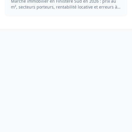
Marché immobilier en Finistère Sud en 2026 : prix au
m², secteurs porteurs, rentabilité locative et erreurs à
éviter pour un investissement côtier.
Guide complet pour découvrir Sainte-Anne-la-Palud et la
côte finistérienne : plages, patrimoine breton,
immobilier côtier et activités de plein air.
RUBRIQUES
Voyage & Tourisme
Immobilier