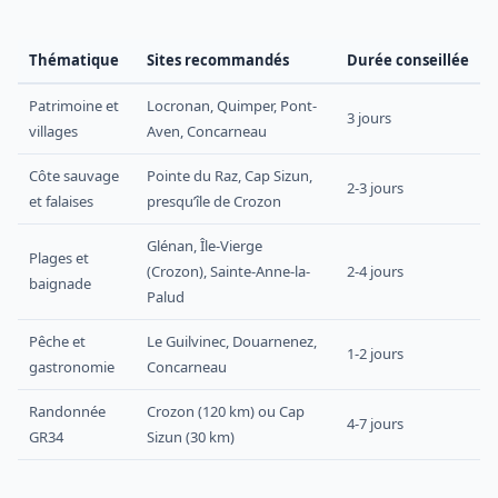
Thématique
Sites recommandés
Durée conseillée
Patrimoine et
Locronan, Quimper, Pont-
3 jours
villages
Aven, Concarneau
Côte sauvage
Pointe du Raz, Cap Sizun,
2-3 jours
et falaises
presqu’île de Crozon
Glénan, Île-Vierge
Plages et
(Crozon), Sainte-Anne-la-
2-4 jours
baignade
Palud
Pêche et
Le Guilvinec, Douarnenez,
1-2 jours
gastronomie
Concarneau
Randonnée
Crozon (120 km) ou Cap
4-7 jours
GR34
Sizun (30 km)