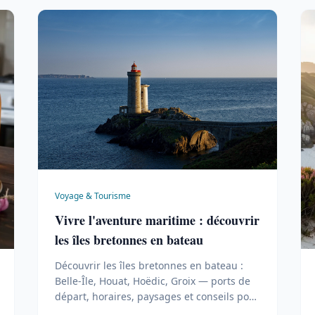
Voyage & Tourisme
Vivre l'aventure maritime : découvrir
les îles bretonnes en bateau
Découvrir les îles bretonnes en bateau :
Belle-Île, Houat, Hoëdic, Groix — ports de
départ, horaires, paysages et conseils pour
réussir la traversée.