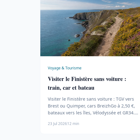
Voyage & Tourisme
Visiter le Finistère sans voiture :
train, car et bateau
Visiter le Finistère sans voiture : TGV vers
Brest ou Quimper, cars BreizhGo à 2,50 €,
bateaux vers les îles, Vélodyssée et GR34.
Le guide pratique.
23 Jul 2026
12 min