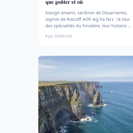
que goûter et où
Kouign-amann, sardines de Douarnenez,
oignon de Roscoff AOP, kig ha farz : le tour
des spécialités du Finistère, leur histoire et
où les déguster.
8 Jun 2026
8 min